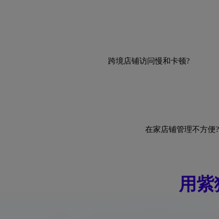
跨境店铺访问慢和卡顿?
在家店铺管理不方便?
用紫