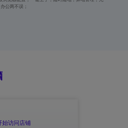
、办公两不误；
脑
开始访问店铺