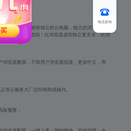
电话咨询
安全独立工作站，拥有独立的云电脑，独立的浏览器，
全！真实独立，不虚拟！比浏览器虚拟独立更安全，比浏
户浏览器数据，不留用户浏览器痕迹，更加中立，用
讯云等云服务大厂总经销商或核代。
风险预警；
纹浏览器配置，一键上手；随时随地，异地管理；允