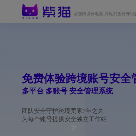
紫猫跨境云电脑 跨境浏览器升级
免费体验跨境账号安全
多平台 多账号 安全管理系统
团队安全守护跨境卖家7年之久
为每个账号提供安全独立工作站