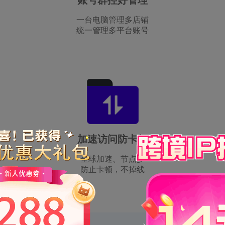
账号群控好管理
一台电脑管理多店铺
统一管理多平台账号
加速访问防卡顿
全球加速、节点多
防止卡顿，不掉线