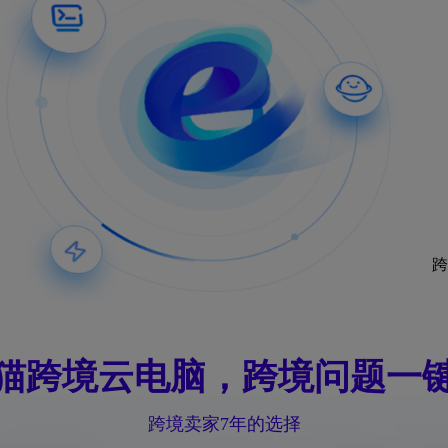
跨
猫跨境云电脑，跨境问题一
跨境卖家7年的选择