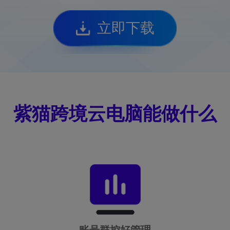
立即下载
紫猫跨境云电脑能做什么