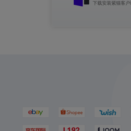
下载安装紫猫客户