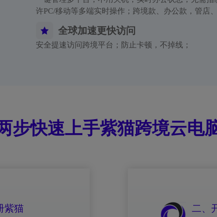
许PC/移动等多端实时操作；跨境款、办公款，管店
全球加速更快访问
安全提速访问跨境平台；防止卡顿，不掉线；
两步快速上手紫猫跨境云电
册紫猫
二、